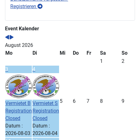
Registrieren
Event Kalender
August 2026
Mo
Di
Mi
Do
Fr
Sa
So
1
2
3
4
5
6
7
8
9
Vermietet B
Vermietet S
Registration
Registration
Closed
Closed
Datum :
Datum :
2026-08-03
2026-08-04