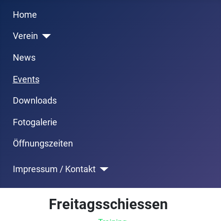
Previous
Next
Month
Month
Home
Verein
News
Events
Downloads
Fotogalerie
Öffnungszeiten
Impressum / Kontakt
Freitagsschiessen