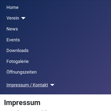
Previous
Next
Month
Month
Home
Verein
News
Events
Downloads
Fotogalerie
Öffnungszeiten
Impressum / Kontakt
Impressum