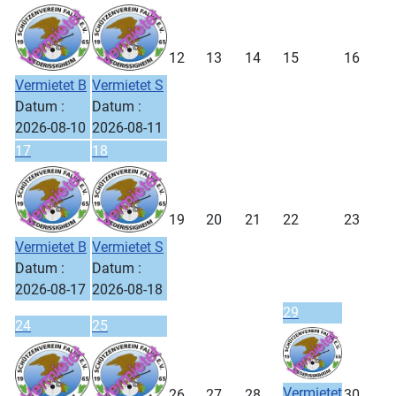
12
13
14
15
16
Vermietet B
Vermietet S
Datum :
Datum :
2026-08-10
2026-08-11
17
18
19
20
21
22
23
Vermietet B
Vermietet S
Datum :
Datum :
2026-08-17
2026-08-18
29
24
25
Vermietet
26
27
28
30