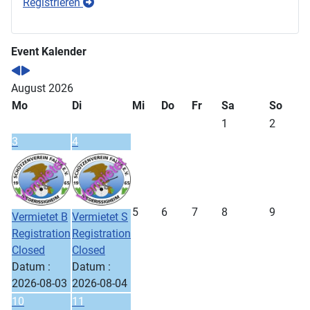
Registrieren
Event Kalender
August 2026
Mo
Di
Mi
Do
Fr
Sa
So
1
2
3
4
5
6
7
8
9
Vermietet B
Vermietet S
Registration
Registration
Closed
Closed
Datum :
Datum :
2026-08-03
2026-08-04
10
11