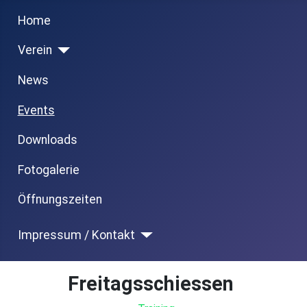
Previous
Next
Month
Month
Home
Verein
News
Events
Downloads
Fotogalerie
Öffnungszeiten
Impressum / Kontakt
Freitagsschiessen