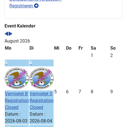
Registrieren
Event Kalender
August 2026
Mo
Di
Mi
Do
Fr
Sa
So
1
2
3
4
5
6
7
8
9
Vermietet B
Vermietet S
Registration
Registration
Closed
Closed
Datum :
Datum :
2026-08-03
2026-08-04