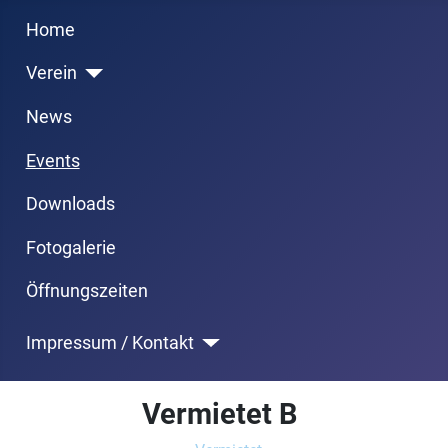
Previous
Next
Month
Month
Home
Verein
News
Events
Downloads
Fotogalerie
Öffnungszeiten
Impressum / Kontakt
Vermietet B