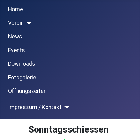
Previous
Next
Month
Month
Home
Verein
News
Events
Downloads
Fotogalerie
Öffnungszeiten
Impressum / Kontakt
Sonntagsschiessen