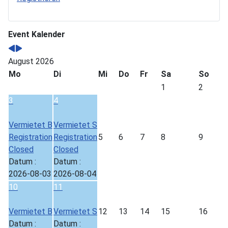
Event Kalender
August 2026
Mo
Di
Mi
Do
Fr
Sa
So
1
2
3
4
Vermietet B
Vermietet S
Registration
Registration
5
6
7
8
9
Closed
Closed
Datum :
Datum :
2026-08-03
2026-08-04
10
11
Vermietet B
Vermietet S
12
13
14
15
16
Datum :
Datum :