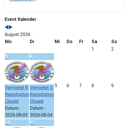
Event Kalender
August 2026
Mo
Di
Mi
Do
Fr
Sa
So
1
2
3
4
5
6
7
8
9
Vermietet B
Vermietet S
Registration
Registration
Closed
Closed
Datum :
Datum :
2026-08-03
2026-08-04
10
11