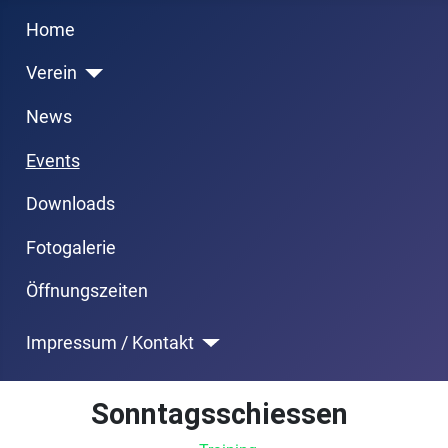
Previous
Next
Month
Month
Home
Verein
News
Events
Downloads
Fotogalerie
Öffnungszeiten
Impressum / Kontakt
Sonntagsschiessen